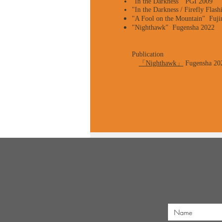
"In the Darkness" PGI 2009
"In the Darkness / Firefly Flas
"A Fool on the
Mountain"
Fuji
"Nighthawk" Fugensha 2022
Publication
「Nighthawk」
F
ugensha 20