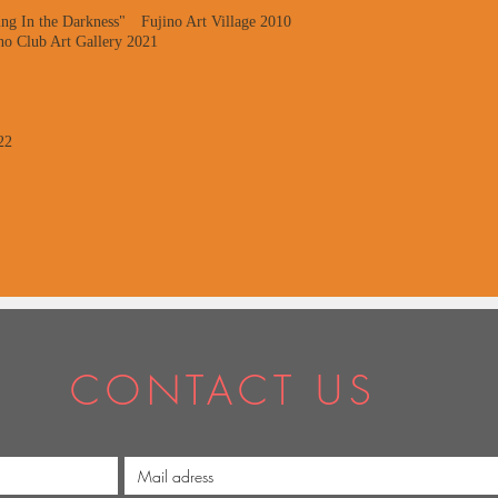
hing In the Darkness" Fujino Art Village 2010
no Club Art Gallery 2021
22
CONTACT US